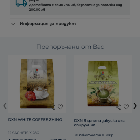
local_shipping
утре!
Доставката е само 7,90 лв, безплатна за поръчки над
200,00 лв
Информация за продукт
Препоръчани от Вас
‹
›
share
favorite
share
favorite
DXN WHITE COFFEE ZHINO
DXN Зърнена закуска със 
спирулина
12 SACHETS X 28G
30 пакетчета X 30гр
Дистрибуторска