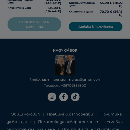
480.00 €
55.20 € (28.22
цена
Дистрибуторска
(245.42 €)
цена
€)
615.00 €
Клиентска цена
(314.44 €)
70.70 € (36.15
Клиентска цена
€)
Не са налични към
Добави в количката
момента
NAGY GÁBOR
Имейл: jasminpensionmurau@gmail.com
Телефон: +36709359300
Общи условия
Правила и разпоредби
Политика
|
|
за връщане
Политика за поверителност
Условия
|
|
за доставка и плащане
Политика за бисквитките
|
|