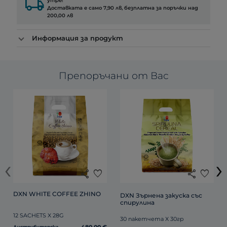
local_shipping
утре!
Доставката е само 7,90 лв, безплатна за поръчки над
200,00 лв
Информация за продукт
Препоръчани от Вас
‹
›
share
favorite
share
favorite
DXN WHITE COFFEE ZHINO
DXN Зърнена закуска със 
спирулина
12 SACHETS X 28G
30 пакетчета X 30гр
Дистрибуторска