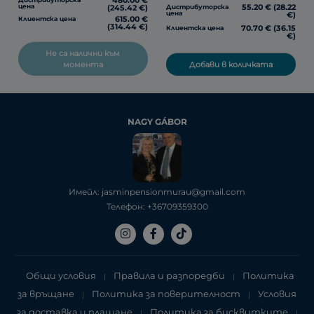
480.00 €
55.20 € (28.22
цена
Дистрибуторска
(245.42 €)
цена
€)
615.00 €
Клиентска цена
(314.44 €)
70.70 € (36.15
Клиентска цена
€)
Не са налични към
Добави в количката
момента
NAGY GÁBOR
Имейл: jasminpensionmurau@gmail.com
Телефон: +36709359300
Общи условия
Правила и разпоредби
Политика
|
|
за връщане
Политика за поверителност
Условия
|
|
за доставка и плащане
Политика за бисквитките
|
|