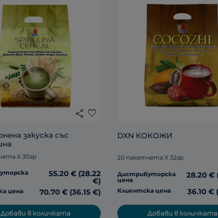
share
favorite
нена закуска със 
DXN КОКОЖИ 
ина
чета X 30гр
20 пакетчета X 32гр
уторска
55.20 € (28.22
Дистрибуторска
28.20 € 
€)
цена
Клиентска цена
36.10 € 
ка цена
70.70 € (36.15 €)
Добави в количката
Добави в количката