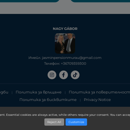
NAGY GÁBOR
Имейл: jasminpensionmurau@gmail.com
Телефон: +36709359300
едби
Политика за връщане
Политика за поверителнос
|
|
Политика за бисквитките
Privacy Notice
|
Copyright 2025, DXN Holdings Bhd. 199501033918 (363120-V)
ent. Essential cookies are always active, while others require your consent. You can accep
Reject All
Customize