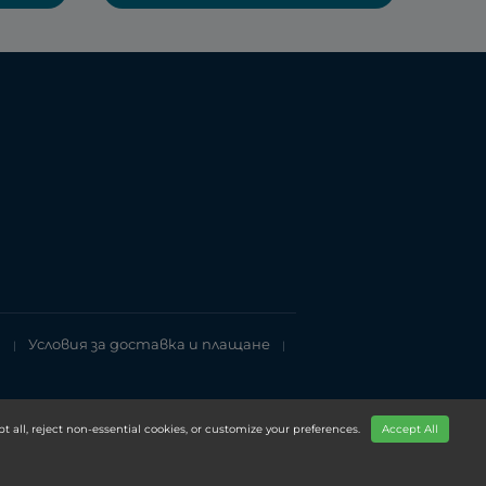
т
Условия за доставка и плащане
|
|
t all, reject non-essential cookies, or customize your preferences.
Accept All