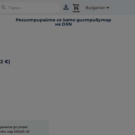
person
shopping_cart
Search
Регистрирайте се като дистрибутор
на DXN
2 €)
вземете до утре!
чки над 200,00 лв