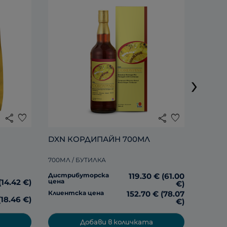
DXN 
›
285МЛ 
share
favorite
share
favorite
Дистр
цена
DXN КОРДИПАЙН 700МЛ
700МЛ / БУТИЛКА
Клиент
Дистрибуторска
119.30 € (61.00
цена
(14.42 €)
€)
Клиентска цена
152.70 € (78.07
(18.46 €)
€)
Добави в количката