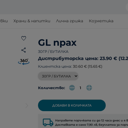
авки
Храни & напитки
Лична грижа
Козметика
favorite
GL прах
share
30ГР / БУТИЛКА
Дистрибуторска цена: 23.90 € (12.2
Клиентска цена:
30.60 € (15.65 €)
Количество:
arrow_forward_ios
ДОБАВИ В КОЛИЧКАТА
local_shipping
Направете поръчката си до 12 часа днес и я 
Доставката е само 7,90 лв, безплатна за поръ