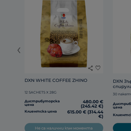
‹
share
favorite
DXN WHITE COFFEE ZHINO
DXN Зър
спирул
12 SACHETS X 28G
30 пакет
Дистрибуторска
480.00 €
Дистриб
цена
(245.42 €)
цена
Клиентска цена
615.00 € (314.44
Клиентс
€)
Не са налични към момента