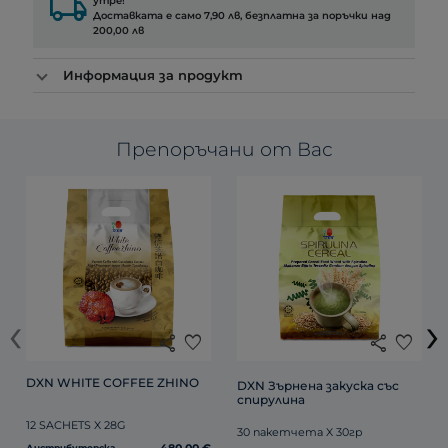
local_shipping
утре!
Доставката е само 7,90 лв, безплатна за поръчки над
200,00 лв
Информация за продукт
Препоръчани от Вас
‹
›
share
favorite
share
favorite
DXN WHITE COFFEE ZHINO
DXN Зърнена закуска със 
спирулина
12 SACHETS X 28G
30 пакетчета X 30гр
Дистрибуторска