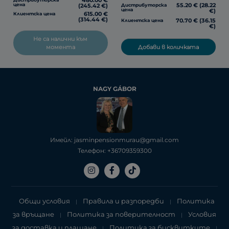
480.00 €
55.20 € (28.22
цена
Дистрибуторска
(245.42 €)
цена
€)
615.00 €
Клиентска цена
(314.44 €)
70.70 € (36.15
Клиентска цена
€)
Не са налични към
Добави в количката
момента
NAGY GÁBOR
Имейл: jasminpensionmurau@gmail.com
Телефон: +36709359300
Общи условия
Правила и разпоредби
Политика
|
|
за връщане
Политика за поверителност
Условия
|
|
за доставка и плащане
Политика за бисквитките
|
|