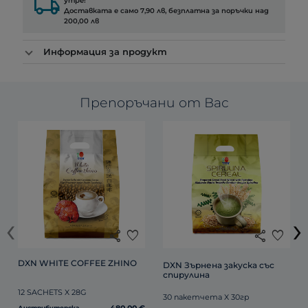
local_shipping
утре!
Доставката е само 7,90 лв, безплатна за поръчки над
200,00 лв
Информация за продукт
Препоръчани от Вас
‹
›
share
favorite
share
favorite
DXN WHITE COFFEE ZHINO
DXN Зърнена закуска със 
спирулина
12 SACHETS X 28G
30 пакетчета X 30гр
Дистрибуторска