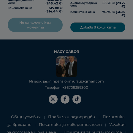
480.00 €
55.20 € (28.22
цена
Дистрибуторска
(245.42 €)
цена
€)
615.00 €
Клиентска цена
(314.44 €)
70.70 € (36.15
Клиентска цена
€)
Не са налични към
Добави в количката
момента
NAGY GÁBOR
Имейл: jasminpensionmurau@gmail.com
Телефон: +36709359300
Общи условия
Правила и разпоредби
Политика
|
|
за връщане
Политика за поверителност
Условия
|
|
за доставка и плащане
Политика за бисквитките
|
|