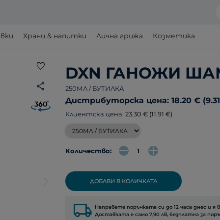
авки
Храни & напитки
Лична грижа
Козметика
favorite
DXN ГАНОЖИ Ш
share
250МЛ / БУТИЛКА
Дистрибуторска цена: 18.20 € (9.31
Клиентска цена:
23.30 € (11.91 €)
Количество:
arrow_forward_ios
ДОБАВИ В КОЛИЧКАТА
local_shipping
Направете поръчката си до 12 часа днес и я 
Доставката е само 7,90 лв, безплатна за поръ