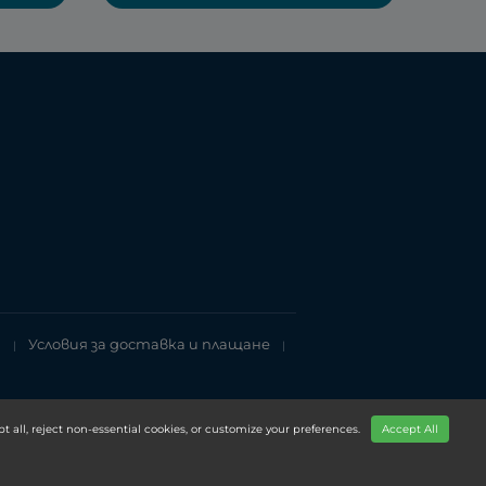
т
Условия за доставка и плащане
|
|
t all, reject non-essential cookies, or customize your preferences.
Accept All