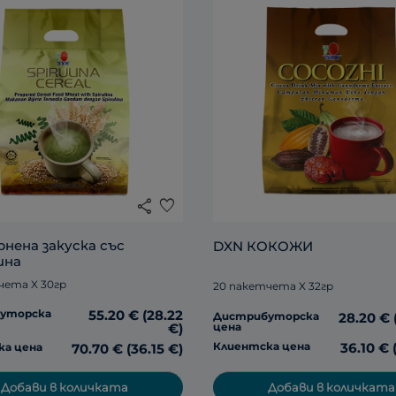
share
favorite
нена закуска със 
DXN КОКОЖИ 
ина
чета X 30гр
20 пакетчета X 32гр
уторска
55.20 € (28.22
Дистрибуторска
28.20 € 
€)
цена
Клиентска цена
36.10 € 
ка цена
70.70 € (36.15 €)
Добави в количката
Добави в количката