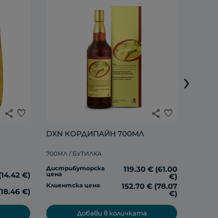
DXN 
›
285МЛ 
share
favorite
share
favorite
Дистр
цена
DXN КОРДИПАЙН 700МЛ
700МЛ / БУТИЛКА
Клиент
Дистрибуторска
119.30 € (61.00
цена
(14.42 €)
€)
Клиентска цена
152.70 € (78.07
(18.46 €)
€)
Добави в количката