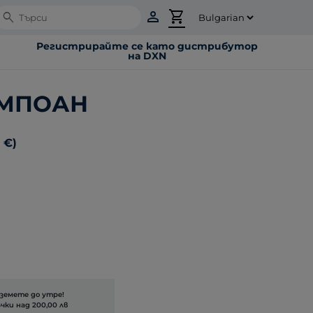
person
shopping_cart
Search
Регистрирайте се като дистрибутор
на DXN
АМПОАН
 €)
вземете до утре!
чки над 200,00 лв