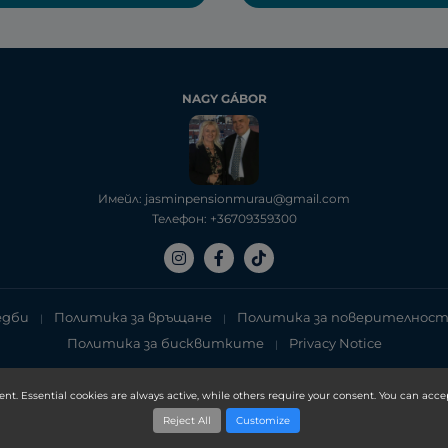
NAGY GÁBOR
Имейл: jasminpensionmurau@gmail.com
Телефон: +36709359300
едби
Политика за връщане
Политика за поверителнос
|
|
Политика за бисквитките
Privacy Notice
|
Copyright 2025, DXN Holdings Bhd. 199501033918 (363120-V)
ent. Essential cookies are always active, while others require your consent. You can accep
Reject All
Customize