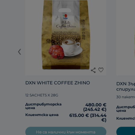
‹
share
favorite
DXN WHITE COFFEE ZHINO
DXN Зър
спирул
12 SACHETS X 28G
30 пакет
Дистрибуторска
480.00 €
Дистриб
цена
(245.42 €)
цена
Клиентска цена
615.00 € (314.44
Клиентс
€)
Не са налични към момента