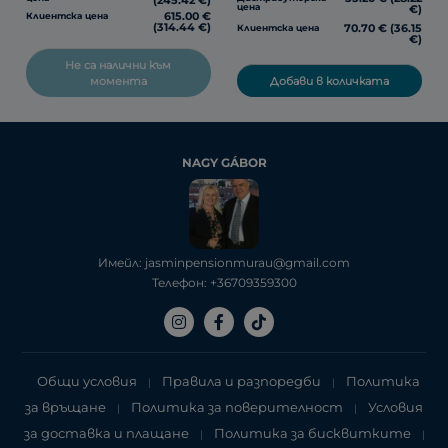
цена
€)
615.00 €
Клиентска цена
(314.44 €)
70.70 € (36.15
Клиентска цена
€)
Не са налични към
Добави в количката
момента
NAGY GÁBOR
Имейл: jasminpensionmurau@gmail.com
Телефон: +36709359300
Общи условия
Правила и разпоредби
Политика
|
|
за връщане
Политика за поверителност
Условия
|
|
за доставка и плащане
Политика за бисквитките
|
|