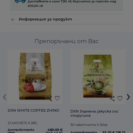
Доставката е само 7,90 лв, безплатна за поръчки над
200,00 лв
Информация за продукт
Препоръчани от Вас
‹
›
share
favorite
share
favorite
DXN WHITE COFFEE ZHINO
DXN Зърнена закуска със 
спирулина
12 SACHETS X 28G
30 пакетчета X 30гр
480.00 €
Дистрибуторска
55.20 € (28.22
цена
Дистрибуторска
(245.42 €)