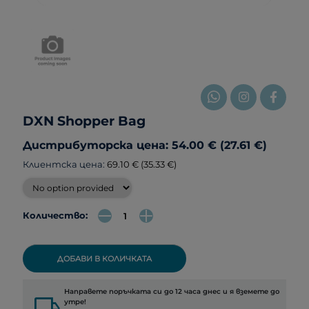
DXN Shopper Bag
Дистрибуторска цена: 54.00 € (27.61 €)
Клиентска цена:
69.10 € (35.33 €)
Количество:
ДОБАВИ В КОЛИЧКАТА
Направете поръчката си до 12 часа днес и я вземете до
local_shipping
утре!