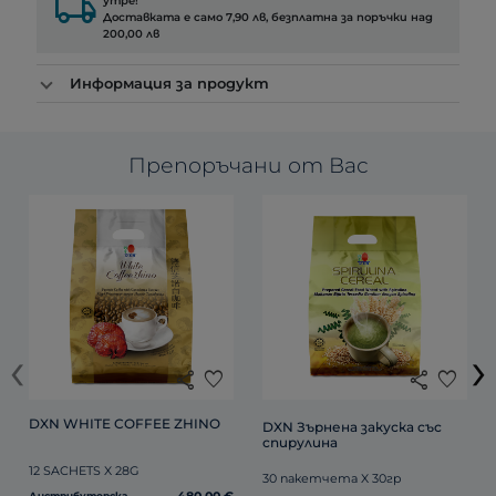
local_shipping
утре!
Доставката е само 7,90 лв, безплатна за поръчки над
200,00 лв
Информация за продукт
Препоръчани от Вас
‹
›
share
favorite
share
favorite
DXN WHITE COFFEE ZHINO
DXN Зърнена закуска със 
спирулина
12 SACHETS X 28G
30 пакетчета X 30гр
Дистрибуторска