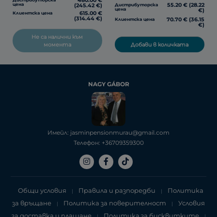
480.00 €
55.20 € (28.22
цена
Дистрибуторска
(245.42 €)
цена
€)
615.00 €
Клиентска цена
(314.44 €)
70.70 € (36.15
Клиентска цена
€)
Не са налични към
Добави в количката
момента
NAGY GÁBOR
Имейл: jasminpensionmurau@gmail.com
Телефон: +36709359300
Общи условия
Правила и разпоредби
Политика
|
|
за връщане
Политика за поверителност
Условия
|
|
за доставка и плащане
Политика за бисквитките
|
|