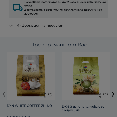
Направете поръчката си до 12 часа днес и я вземете до
local_shipping
утре!
Доставката е само 7,90 лв, безплатна за поръчки над
200,00 лв
Информация за продукт
Препоръчани от Вас
‹
›
share
favorite
share
favorite
DXN WHITE COFFEE ZHINO
DXN Зърнена закуска със 
спирулина
12 SACHETS X 28G