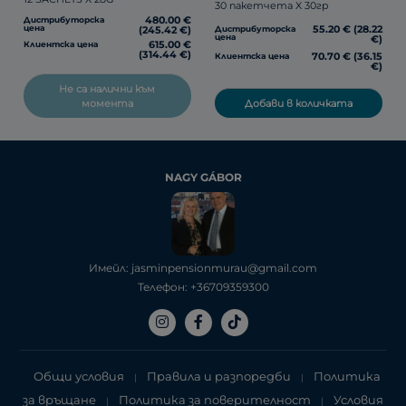
30 пакетчета X 30гр
480.00 €
Дистрибуторска
55.20 € (28.22
цена
Дистрибуторска
(245.42 €)
цена
€)
615.00 €
Клиентска цена
(314.44 €)
70.70 € (36.15
Клиентска цена
€)
Не са налични към
Добави в количката
момента
NAGY GÁBOR
Имейл: jasminpensionmurau@gmail.com
Телефон: +36709359300
Общи условия
Правила и разпоредби
Политика
|
|
за връщане
Политика за поверителност
Условия
|
|